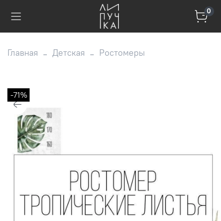
0
Главная
Детская
Ростомеры
-71%