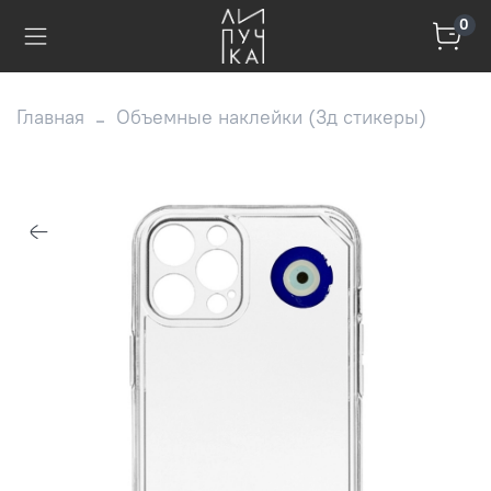
0
Главная
Объемные наклейки (3д стикеры)