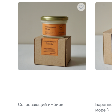
Согревающий имбирь
Баренце
море )