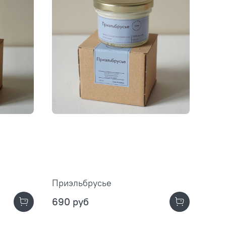
Приэльбрусье
690 руб