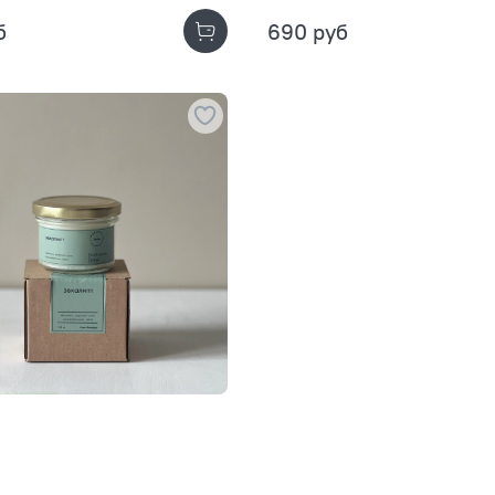
б
690 руб