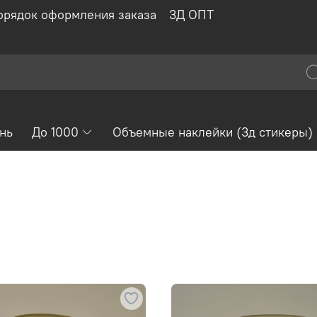
орядок оформления заказа
3Д ОПТ
нь
До 1000
Объемные наклейки (3д стикеры)