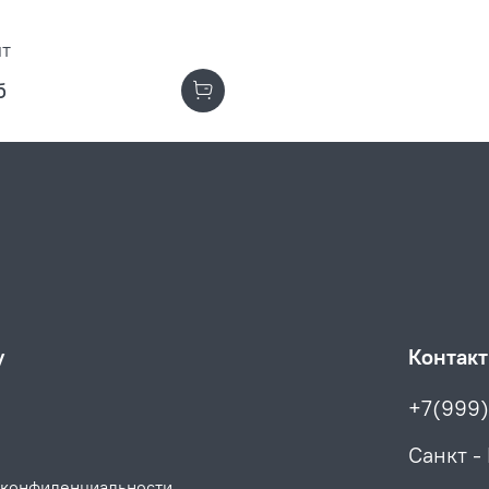
пт
б
у
Контак
+7(999
Санкт -
 конфиденциальности